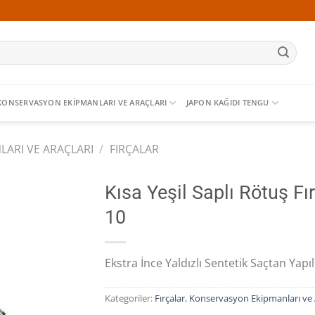
KONSERVASYON EKIPMANLARI VE ARAÇLARI
JAPON KAĞIDI TENGU
ARI VE ARAÇLARI
/
FIRÇALAR
Kısa Yeşil Saplı Rötuş Fı
10
Ekstra İnce Yaldızlı Sentetik Saçtan Yapıl
Kategoriler:
Fırçalar
,
Konservasyon Ekipmanları ve A