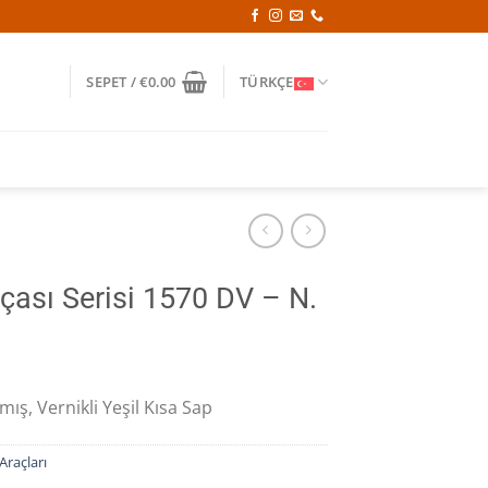
SEPET /
€
0.00
TÜRKÇE
rçası Serisi 1570 DV – N.
mış, Vernikli Yeşil Kısa Sap
raçları