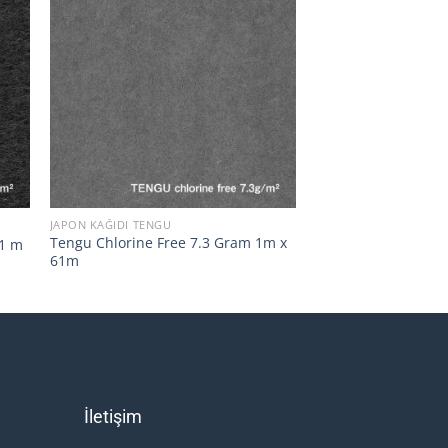
+
JAPON KAĞIDI TENGU
Tengu Chlorine Free 7.3 Gram 1m x
61 m
61m
İletişim