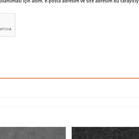
lanılması için adım, e-posta adresim ve site adresim bu tarayıcıy