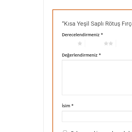
“Kısa Yeşil Saplı Rötuş Fır
Derecelendirmeniz
*
1/5 yıldız
2/5 yıldız
3/5 yıld
Değerlendirmeniz
*
İsim
*