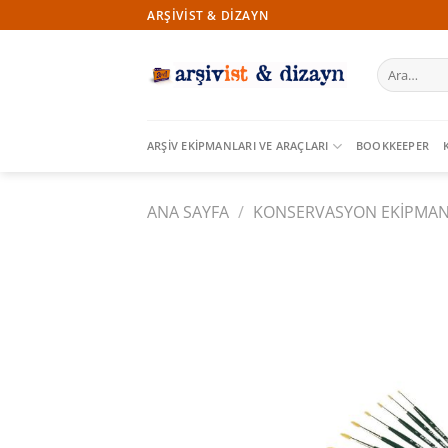
İçeriğe
ARŞIVIST & DIZAYN
atla
Ara:
ARŞIV EKIPMANLARI VE ARAÇLARI
BOOKKEEPER
ANA SAYFA
/
KONSERVASYON EKIPMANL