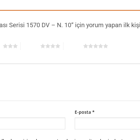
çası Serisi 1570 DV – N. 10” için yorum yapan ilk kiş
ız
4/5 yıldız
5/5 yıldız
E-posta
*