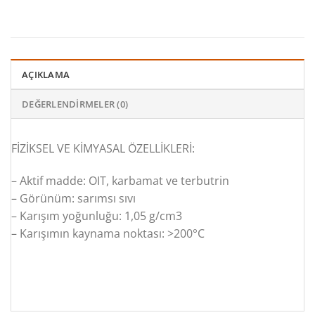
AÇIKLAMA
DEĞERLENDIRMELER (0)
FİZİKSEL VE ​​KİMYASAL ÖZELLİKLERİ:
– Aktif madde: OIT, karbamat ve terbutrin
– Görünüm: sarımsı sıvı
– Karışım yoğunluğu: 1,05 g/cm3
– Karışımın kaynama noktası: >200°C