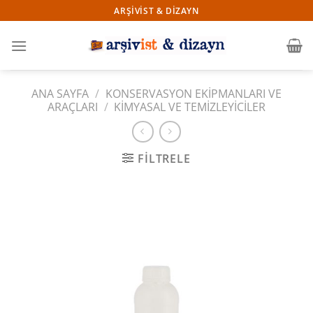
İçeriğe
ARŞIVIST & DIZAYN
atla
ANA SAYFA
/
KONSERVASYON EKIPMANLARI VE
ARAÇLARI
/
KIMYASAL VE TEMIZLEYICILER
FILTRELE